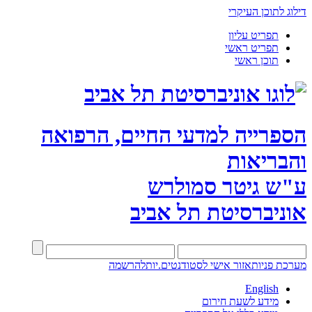
דילוג לתוכן העיקרי
תפריט עליון
תפריט ראשי
תוכן ראשי
הספרייה למדעי החיים, הרפואה
והבריאות
ע"ש גיטר סמולרש
אוניברסיטת תל אביב
מערכת פניות
אזור אישי לסטודנטים.יות
להרשמה
English
מידע לשעת חירום