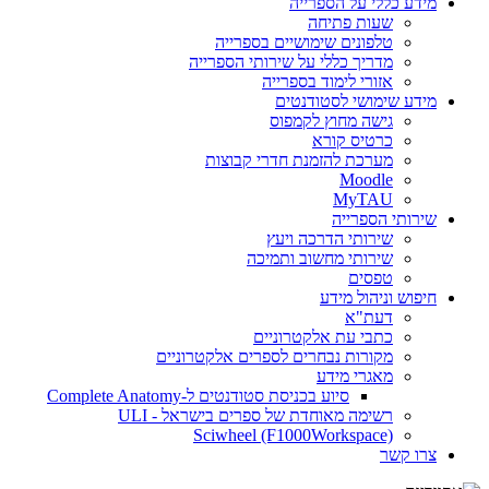
מידע כללי על הספרייה
שעות פתיחה
טלפונים שימושיים בספרייה
מדריך כללי על שירותי הספרייה
אזורי לימוד בספרייה
מידע שימושי לסטודנטים
גישה מחוץ לקמפוס
כרטיס קורא
מערכת להזמנת חדרי קבוצות
Moodle
MyTAU
שירותי הספרייה
שירותי הדרכה ויעץ
שירותי מחשוב ותמיכה
טפסים
חיפוש וניהול מידע
דעת"א
כתבי עת אלקטרוניים
מקורות נבחרים לספרים אלקטרוניים
מאגרי מידע
סיוע בכניסת סטודנטים ל-Complete Anatomy
רשימה מאוחדת של ספרים בישראל - ULI
Sciwheel (F1000Workspace)
צרו קשר