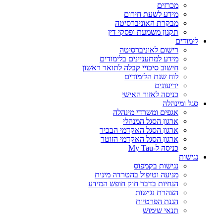
מכרזים
מידע לשעת חירום
מבקרת האוניברסיטה
תקנון משמעת ופסקי דין
לימודים
רישום לאוניברסיטה
מידע למתעניינים בלימודים
חישוב סיכויי קבלה לתואר ראשון
לוח שנת הלימודים
ידיעונים
כניסה לאזור האישי
סגל ומינהלה
אגפים ומשרדי מינהלה
ארגון הסגל המנהלי
ארגון הסגל האקדמי הבכיר
ארגון הסגל האקדמי הזוטר
כניסה ל-My Tau
נגישות
נגישות בקמפוס
מניעה וטיפול בהטרדה מינית
הנחיות בדבר חוק חופש המידע
הצהרת נגישות
הגנת הפרטיות
תנאי שימוש