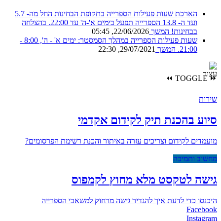
הארכת שעות פעילות הספרייה בתקופת הבחינות
החל מה- 5.7
ועד ה- 13.8 הספרייה תפעל בימים א'-ה' עד 22:00. בהצלחה
בבחינות!
המשך
22/06/2026, 05:45
שעות פעילות הספרייה במהלך הסמסטר:
ימים א' - ה', 8:00 -
21:00.
המשך
29/07/2021, 22:30
⏪
TOGGLE
⏩
שירות
סיוע בהכנת תיק לקידום אקדמי
מועמדים לקידום וצריכים עזרה באיתור והכנת רשימת הפרסומים?
מחשוב ותמיכה
גישה לטקסט מלא מחוץ לקמפוס
היכנסו כדי לדעת איך להגדיר גישה מרחוק למשאבי הספרייה
Facebook
Instagram