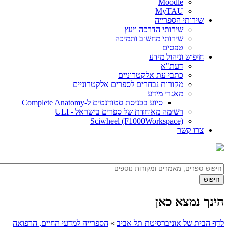
Moodle
MyTAU
שירותי הספרייה
שירותי הדרכה ויעץ
שירותי מחשוב ותמיכה
טפסים
חיפוש וניהול מידע
דעת"א
כתבי עת אלקטרוניים
מקורות נבחרים לספרים אלקטרוניים
מאגרי מידע
סיוע בכניסת סטודנטים ל-Complete Anatomy
רשימה מאוחדת של ספרים בישראל - ULI
Sciwheel (F1000Workspace)
צרו קשר
הינך נמצא כאן
לדף הבית של אוניברסיטת תל אביב
»
הספרייה למדעי החיים, הרפואה