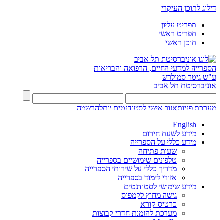
דילוג לתוכן העיקרי
תפריט עליון
תפריט ראשי
תוכן ראשי
הספרייה למדעי החיים, הרפואה והבריאות
ע"ש גיטר סמולרש
אוניברסיטת תל אביב
מערכת פניות
אזור אישי לסטודנטים.יות
להרשמה
English
מידע לשעת חירום
מידע כללי על הספרייה
שעות פתיחה
טלפונים שימושיים בספרייה
מדריך כללי על שירותי הספרייה
אזורי לימוד בספרייה
מידע שימושי לסטודנטים
גישה מחוץ לקמפוס
כרטיס קורא
מערכת להזמנת חדרי קבוצות