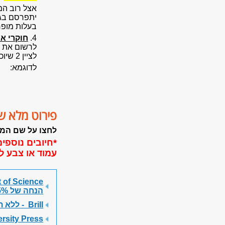
אצל רוב המ
יתפרסם בגי
בעלות מופ
4.
חוקרי א
לרשום את א
לציין 2 שיוכים בנפרד.
לדוגמא:
פירוט מלא ש
לחצו על שם המו
*חיובים נוספים
עמוד או צבע ל
f Science -
הנחה של 15% על ה- APC בכתב העת Science Advances
Brill -
ללא ת
University Press