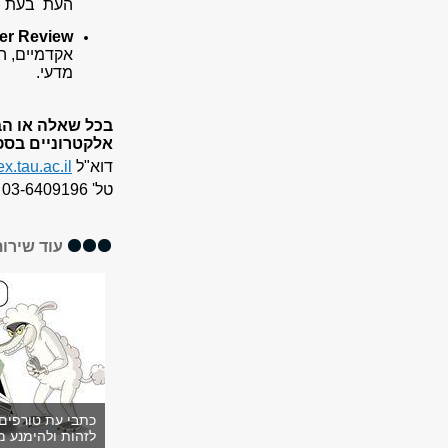
העת בעת ה
er Review –
אקדמיים, ה
מדעי.
בכל שאלה או הב
אלקטרוניים
בספר
דוא"ל
.tau.ac.il
טל' 03-6409196
עוד שירו
כתבי עת טורפים 
לזהות ולהימנע 