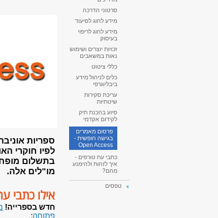
סרטוני הדרכה
מידע לחוג לסיעוד
מידע לחוג לריפוי
בעיסוק
זכויות יוצרים ושימוש
נאות במשאבים
כללי ציטוט
כלים לניהול מידע
ביבליוגרפי
עריכת סקירות
שיטתיות
סיוע בהכנת תיק
לקידום אקדמי
פרסום מאמרים
בגישה חופשית -
ספריות אוניב
Open Access
לפיו חוקרי הא
כתבי עת טורפים -
איך לזהות ולהימנע
מו"לים אלה.
מהם?
טפסים
אילו כתבי עת 
חדש בספרייה!
מ
פתוחה
: