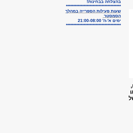
בהצלחה בבחינות!
*************************************
שעות פעילות הספרייה
במהלך
הסמסטר
ימים א'-ה' 21:00-08:00
*************************************
AP) או
העת של