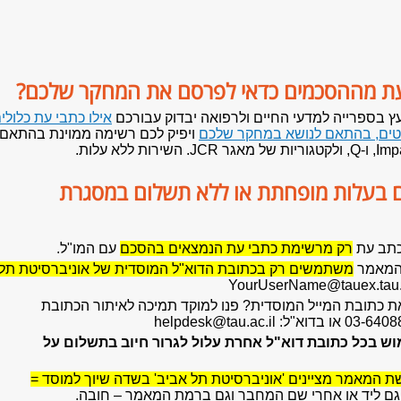
 עת מההסכמים כדאי לפרסם את המחקר שלכם?
ץ בספרייה למדעי החיים ולרפואה יבדוק עבורכם
אילו כתבי עת כלולי
ים, בהתאם לנושא במחקר שלכם
ויפיק לכם רשימה ממוינת בהתאם
השירות ללא עלות.
 בעלות מופחתת או ללא תשלום במסגרת
כתב עת
רק מרשימת כתבי עת הנמצאים בהסכם
עם המו"ל.
המאמר
משתמשים רק בכתובת הדוא"ל המוסדית של אוניברסיטת תל
את כתובת המייל המוסדית? פנו למוקד תמיכה לאיתור הכתובת
וש בכל כתובת דוא"ל אחרת עלול לגרור חיוב בתשלום על
 המאמר מציינים 'אוניברסיטת תל אביב' בשדה שיוך למוסד =
גם ליד או אחרי שם המחבר
וגם ברמת המאמר – חובה.