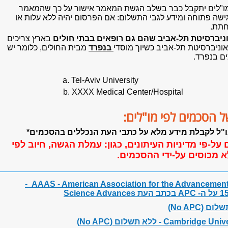
ו"לים יתקבל כבר בשלב הגשת המאמר אישור על כך שהמאמר
שה פתוחה ומידע לגבי התשלום: אם הפרסום יהיה ללא עלות או
חתת.
וניברסיטת תל-אביב שהם גם רופאים בבתי חולים
בארץ צריכים
וניברסיטת תל-אביב כשיוך מוסדי
בנפרד
מבית החולים, כלומר יש
a. Tel-Aviv University
b. XXXX Medical Center/Hospital
ל הסכמים לפי מו"לים:
"ל לקבלת מידע מלא על כתבי העת הנכללים בהסכמים*
 על-פי מדיניות העיתונים, כגון: עמלת הגשה, חיוב לפי
א מכוסים על-ידי ההסכמים.
AAAS - American Association for the Advancement o
שלום
(No APC)
Cambridge  - ללא תשלום
(No APC)