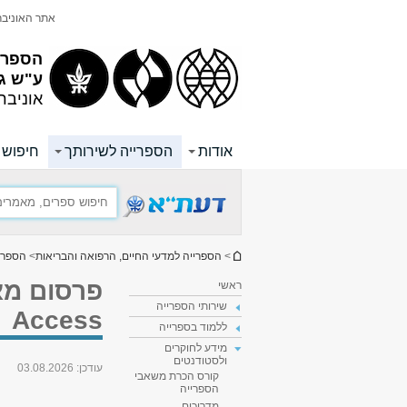
תוכן
תפריט
אתר האוניב
עליון
ראשי
הספריי
ע"ש ג
אוניבר
אודות
הספרייה לשירותך
חיפוש ו
הינך נמצא כאן
>
הספרייה למדעי החיים, הרפואה והבריאות
>
הספרי
ראשי
שירותי הספרייה
Access
ללמוד בספרייה
מידע לחוקרים
ולסטודנטים
עודכן:
03.08.2026
קורס הכרת משאבי
הספרייה
מדריכים