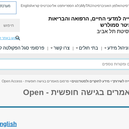
מערכת פ
רסיטה
אלפון האוניברסיטה
MyTAU
בלוג הספריות
פנו אלינו
כרטיס קורא
English
ה למדעי החיים, הרפואה והבריאות
חיפוש
יטר סמולרש
סיטת תל אביב
חיפוש באתר ז
ניהול מידע
בתי חולים
צרו קשר
פרסומי סגל הפקולטה ל
|
|
|
יה לשירותך
>
מידע לחוקרים ולסטודנטים
> פרסום מאמרים בגישה חופשית - Open Access
פרסום מאמרים בגישה חופשית - Open
nglish