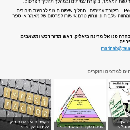
גשת המאמר, ביקורת עמיתים ובמהלך תהליך הפרסום.
Pe
ביקורת עמיתים - תהליך שיפוט חיצוני לבחינת חיבורים
מהווה שלב חיוני ונחוץ טרם אישורו לפרסום של מאמר או ספר
הרה פנו אל מרינה ביאליק, ראש מדור רכש ומשאבים
ייה:
marinab@tauex
תים למרצים וחוקרים
- איך
בקשת סיוע בהכנת תיק
מהם? >
עריכת סקירות שיטתיות >
לקידום אקדמי >