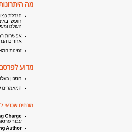
מה היתרונות
הגדלת כמות
חופשי באינ
העולם ומעל
אפשרות רבה
אחרים הנח
זמינות המא
מדוע לפרסם 
חסכון בעלוי
המאמרים עדיין
מונחים שכדאי לה
g Charge –
עבור פרסום
g Author –