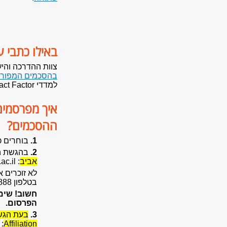
באילו כתבי
צוות ההדרכה והיע
בהסכמים המפורט
למדדי Impact Factor, ו-Q, ולקטגוריות של מאגר JCR.
איך מפרסמים
ההסכמים?
1.
בוחרים 
2.
בהגשת 
אביב
: YourUserName@tauex.tau.ac.il
לא זוכרים 
בטלפון 03-6408888 או בדוא"ל: helpdesk@tau.ac.il
חשוב! שימ
הפרסום.
3.
בעת הגשת
:
Affiliation