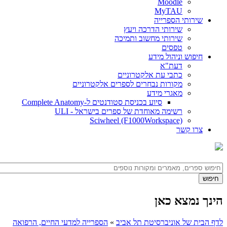
Moodle
MyTAU
שירותי הספרייה
שירותי הדרכה ויעץ
שירותי מחשוב ותמיכה
טפסים
חיפוש וניהול מידע
דעת"א
כתבי עת אלקטרוניים
מקורות נבחרים לספרים אלקטרוניים
מאגרי מידע
סיוע בכניסת סטודנטים ל-Complete Anatomy
רשימה מאוחדת של ספרים בישראל - ULI
Sciwheel (F1000Workspace)
צרו קשר
הינך נמצא כאן
לדף הבית של אוניברסיטת תל אביב
»
הספרייה למדעי החיים, הרפואה