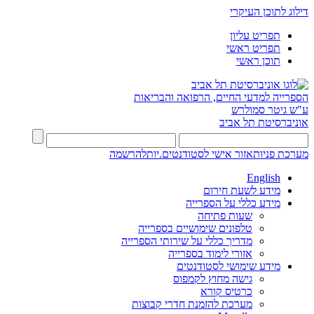
דילוג לתוכן העיקרי
תפריט עליון
תפריט ראשי
תוכן ראשי
הספרייה למדעי החיים, הרפואה והבריאות
ע"ש גיטר סמולרש
אוניברסיטת תל אביב
מערכת פניות
אזור אישי לסטודנטים.יות
להרשמה
English
מידע לשעת חירום
מידע כללי על הספרייה
שעות פתיחה
טלפונים שימושיים בספרייה
מדריך כללי על שירותי הספרייה
אזורי לימוד בספרייה
מידע שימושי לסטודנטים
גישה מחוץ לקמפוס
כרטיס קורא
מערכת להזמנת חדרי קבוצות