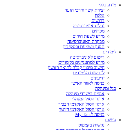
מידע כללי
יצירת קשר ודרכי הגעה
אלפון
דרושים
נהלי האוניברסיטה
מכרזים
מידע לשעת חירום
מבקרת האוניברסיטה
תקנון משמעת ופסקי דין
לימודים
רישום לאוניברסיטה
מידע למתעניינים בלימודים
חישוב סיכויי קבלה לתואר ראשון
לוח שנת הלימודים
ידיעונים
כניסה לאזור האישי
סגל ומינהלה
אגפים ומשרדי מינהלה
ארגון הסגל המנהלי
ארגון הסגל האקדמי הבכיר
ארגון הסגל האקדמי הזוטר
כניסה ל-My Tau
נגישות
נגישות בקמפוס