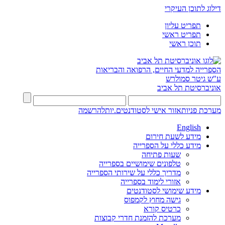
דילוג לתוכן העיקרי
תפריט עליון
תפריט ראשי
תוכן ראשי
הספרייה למדעי החיים, הרפואה והבריאות
ע"ש גיטר סמולרש
אוניברסיטת תל אביב
מערכת פניות
אזור אישי לסטודנטים.יות
להרשמה
English
מידע לשעת חירום
מידע כללי על הספרייה
שעות פתיחה
טלפונים שימושיים בספרייה
מדריך כללי על שירותי הספרייה
אזורי לימוד בספרייה
מידע שימושי לסטודנטים
גישה מחוץ לקמפוס
כרטיס קורא
מערכת להזמנת חדרי קבוצות