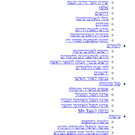
יצירת קשר ודרכי הגעה
אלפון
דרושים
נהלי האוניברסיטה
מכרזים
מידע לשעת חירום
מבקרת האוניברסיטה
תקנון משמעת ופסקי דין
לימודים
רישום לאוניברסיטה
מידע למתעניינים בלימודים
חישוב סיכויי קבלה לתואר ראשון
לוח שנת הלימודים
ידיעונים
כניסה לאזור האישי
סגל ומינהלה
אגפים ומשרדי מינהלה
ארגון הסגל המנהלי
ארגון הסגל האקדמי הבכיר
ארגון הסגל האקדמי הזוטר
כניסה ל-My Tau
נגישות
נגישות בקמפוס
מניעה וטיפול בהטרדה מינית
הנחיות בדבר חוק חופש המידע