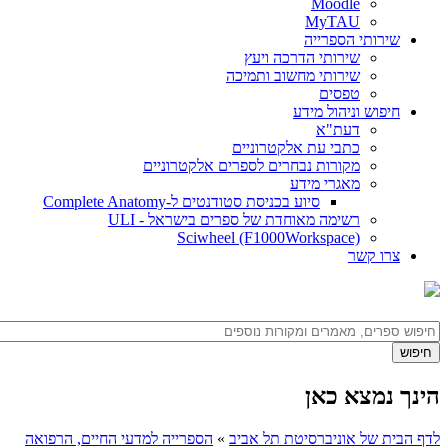
Moodle
MyTAU
שירותי הספרייה
שירותי הדרכה ויעץ
שירותי מחשוב ותמיכה
טפסים
חיפוש וניהול מידע
דעת"א
כתבי עת אלקטרוניים
מקורות נבחרים לספרים אלקטרוניים
מאגרי מידע
סיוע בכניסת סטודנטים ל-Complete Anatomy
רשימה מאוחדת של ספרים בישראל - ULI
Sciwheel (F1000Workspace)
צרו קשר
הינך נמצא כאן
לדף הבית של אוניברסיטת תל אביב
»
הספרייה למדעי החיים, הרפואה