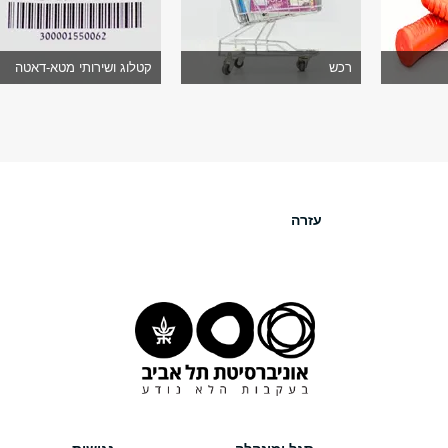
רכש
קטלוג ושירותי מטא-דאטה
עזרה