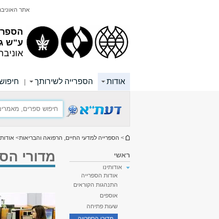
תוכן
תפריט
אתר האוניב
עליון
ראשי
הספריי
ע"ש ג
אוניבר
אודות
הספרייה לשירותך
חיפוש 
|
הינך נמצא כאן
>
הספרייה למדעי החיים, הרפואה והבריאות
>
אודות
מדורי הספ
ראשי
אודותינו
אודות הספרייה
התנהגות הקוראים
אוספים
שעות פתיחה
מדורי הספרייה