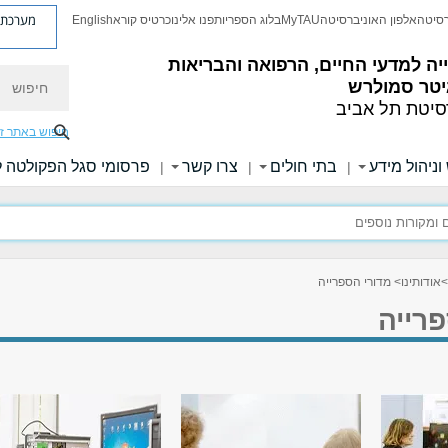
מערכת פ
רסיטה
אלפון האוניברסיטה
MyTAU
בלוג הספריות
פנו אלינו
כרטיס קורא
English
ה למדעי החיים, הרפואה והבריאות
חיפוש
יטר סמולרש
סיטת תל אביב
חיפוש באתר ז
וניהול מידע
בתי חולים
צרו קשר
פרסומי סגל הפקולטה 
|
|
|
>
אודותינו
> מדורי הספרייה
רייה