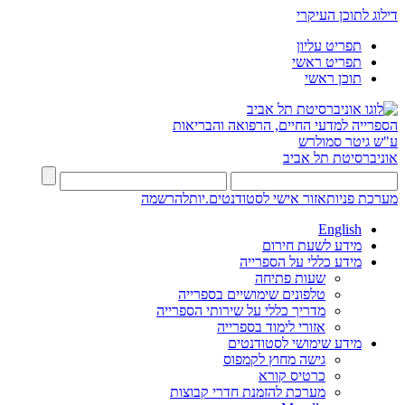
דילוג לתוכן העיקרי
תפריט עליון
תפריט ראשי
תוכן ראשי
הספרייה למדעי החיים, הרפואה והבריאות
ע"ש גיטר סמולרש
אוניברסיטת תל אביב
מערכת פניות
אזור אישי לסטודנטים.יות
להרשמה
English
מידע לשעת חירום
מידע כללי על הספרייה
שעות פתיחה
טלפונים שימושיים בספרייה
מדריך כללי על שירותי הספרייה
אזורי לימוד בספרייה
מידע שימושי לסטודנטים
גישה מחוץ לקמפוס
כרטיס קורא
מערכת להזמנת חדרי קבוצות