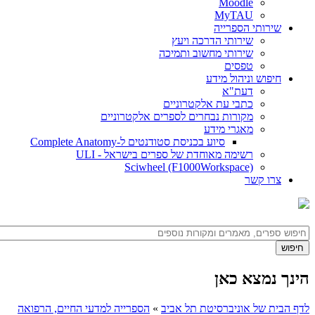
Moodle
MyTAU
שירותי הספרייה
שירותי הדרכה ויעץ
שירותי מחשוב ותמיכה
טפסים
חיפוש וניהול מידע
דעת"א
כתבי עת אלקטרוניים
מקורות נבחרים לספרים אלקטרוניים
מאגרי מידע
סיוע בכניסת סטודנטים ל-Complete Anatomy
רשימה מאוחדת של ספרים בישראל - ULI
Sciwheel (F1000Workspace)
צרו קשר
הינך נמצא כאן
לדף הבית של אוניברסיטת תל אביב
»
הספרייה למדעי החיים, הרפואה