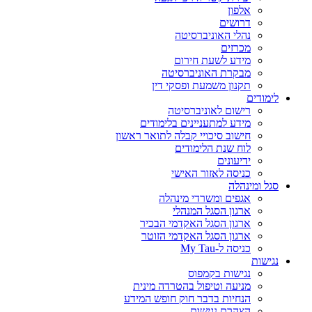
אלפון
דרושים
נהלי האוניברסיטה
מכרזים
מידע לשעת חירום
מבקרת האוניברסיטה
תקנון משמעת ופסקי דין
לימודים
רישום לאוניברסיטה
מידע למתעניינים בלימודים
חישוב סיכויי קבלה לתואר ראשון
לוח שנת הלימודים
ידיעונים
כניסה לאזור האישי
סגל ומינהלה
אגפים ומשרדי מינהלה
ארגון הסגל המנהלי
ארגון הסגל האקדמי הבכיר
ארגון הסגל האקדמי הזוטר
כניסה ל-My Tau
נגישות
נגישות בקמפוס
מניעה וטיפול בהטרדה מינית
הנחיות בדבר חוק חופש המידע
הצהרת נגישות