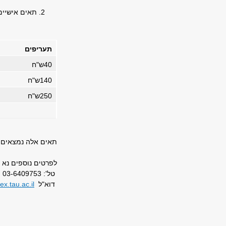
תאים אישיים
תעריפים
40
ש"ח
140
ש"ח
250
ש"ח
תאים אלה נמצאים ב
לפרטים נוספים נא לפנות
טל': 03-6409753
​
דוא"ל
x.tau.ac.il