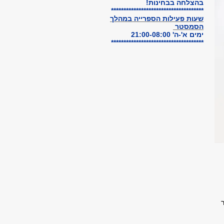
בהצלחה בבחינות!
*************************************
שעות פעילות הספרייה
במהלך
הסמסטר
ימים א'-ה' 21:00-08:00
*************************************