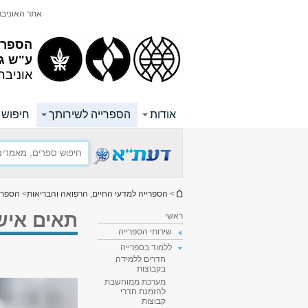
תוכן
תפריט
אתר האוניב
עליון
ראשי
הספריי
ע"ש ג
אוניבר
אודות
הספרייה לשירותך
חיפוש ו
הינך נמצא כאן
>
הספרייה למדעי החיים, הרפואה והבריאות
>
הספרי
תאים אישי
ראשי
שירותי הספרייה
ללמוד בספרייה
חדרים ללמידה
בקבוצות
מערכת ממוחשבת
להזמנת חדרי
קבוצות