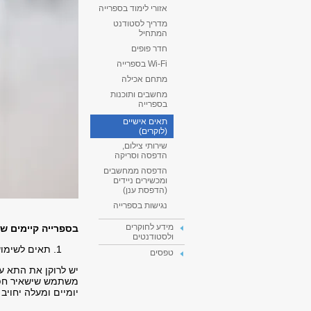
אזורי לימוד בספרייה
מדריך לסטודנט
המתחיל
חדר פופים
Wi-Fi בספרייה
מתחם אכילה
מחשבים ותוכנות
בספרייה
תאים אישיים
(לוקרים)
שירותי צילום,
הדפסה וסריקה
הדפסה ממחשבים
ומכשירים ניידים
(הדפסת ענן)
נגישות בספרייה
מידע לחוקרים
בספרייה קיימים שנ
ולסטודנטים
תאים לשימוש יומי בהכנ
טפסים
יש לרוקן את התא ע
משתמש שישאיר חפצים
יומיים ומעלה יחויב ב 50₪ עבור החלפת הצילי