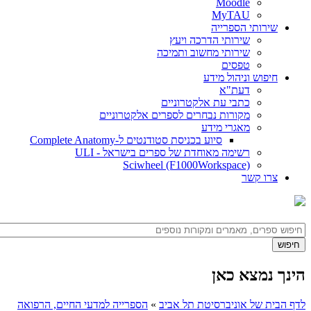
Moodle
MyTAU
שירותי הספרייה
שירותי הדרכה ויעץ
שירותי מחשוב ותמיכה
טפסים
חיפוש וניהול מידע
דעת"א
כתבי עת אלקטרוניים
מקורות נבחרים לספרים אלקטרוניים
מאגרי מידע
סיוע בכניסת סטודנטים ל-Complete Anatomy
רשימה מאוחדת של ספרים בישראל - ULI
Sciwheel (F1000Workspace)
צרו קשר
הינך נמצא כאן
לדף הבית של אוניברסיטת תל אביב
»
הספרייה למדעי החיים, הרפואה