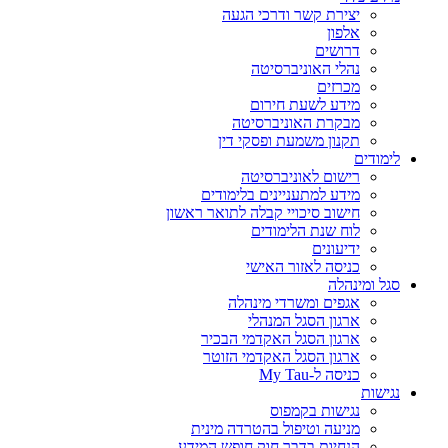
יצירת קשר ודרכי הגעה
אלפון
דרושים
נהלי האוניברסיטה
מכרזים
מידע לשעת חירום
מבקרת האוניברסיטה
תקנון משמעת ופסקי דין
לימודים
רישום לאוניברסיטה
מידע למתעניינים בלימודים
חישוב סיכויי קבלה לתואר ראשון
לוח שנת הלימודים
ידיעונים
כניסה לאזור האישי
סגל ומינהלה
אגפים ומשרדי מינהלה
ארגון הסגל המנהלי
ארגון הסגל האקדמי הבכיר
ארגון הסגל האקדמי הזוטר
כניסה ל-My Tau
נגישות
נגישות בקמפוס
מניעה וטיפול בהטרדה מינית
הנחיות בדבר חוק חופש המידע