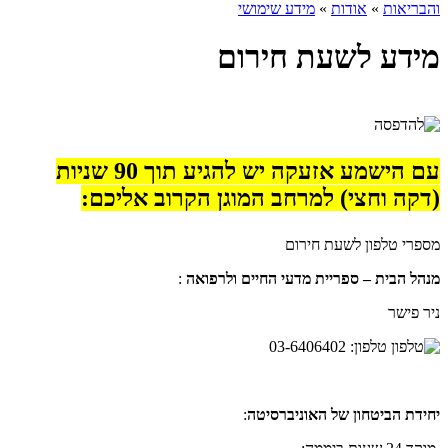
והבריאות
»
אודות
»
מידע שימושי
מידע לשעת חירום
עם הישמע אזעקה יש להגיע תוך 90 שניות
(דקה וחצי) למרחב המוגן הקרוב אליכם:
מספרי טלפון לשעת חירום
מנהל הבית – ספריית מדעי החיים ולרפואה
:
ניר פישר
טלפון: 03-6406402
יחידת הביטחון של האוניברסיטה
: