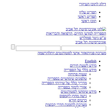
דילוג לתוכן העיקרי
תפריט עליון
תפריט ראשי
תוכן ראשי
הספרייה למדעי החיים, הרפואה והבריאות
ע"ש גיטר סמולרש
אוניברסיטת תל אביב
מערכת פניות
אזור אישי לסטודנטים.יות
להרשמה
English
מידע לשעת חירום
מידע כללי על הספרייה
שעות פתיחה
טלפונים שימושיים בספרייה
מדריך כללי על שירותי הספרייה
אזורי לימוד בספרייה
מידע שימושי לסטודנטים
גישה מחוץ לקמפוס
כרטיס קורא
מערכת להזמנת חדרי קבוצות