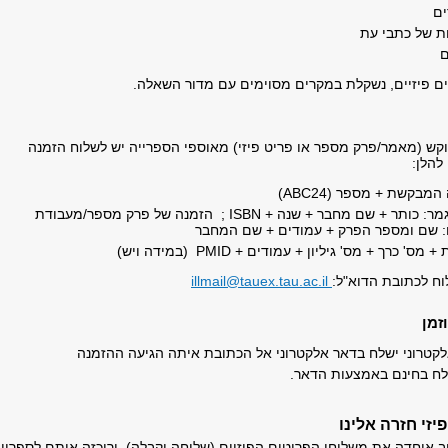
ים
ות של כתבי עת
ם
 פיזיים, נשקלת במקרים מסוימים עם מדור השאלה.
ש (מאמר/פרק מספר או פריט פיזי) מאוספי הספרייה יש לשלוח הזמנה
להלן:
מבקשת + מספר (ABC24)
ספר/עבודת גמר: כותר + שם מחבר + שנה + ISBN ; הזמנה של פרק מספר/מעבודת
: שם ומספר הפרק + עמודים + שם המחבר
 כרך + מס' גיליון + עמודים + PMID (במידה ויש)
ח לכתובת הדוא"ל:
illmail@tauex.tau.ac.il
זמן
לקטרוני ישלח בדאר אלקטרוני אל הכתובת איתה הגיעה ההזמנה
שלח בחינם באמצעות הדאר.
זי חזרה אלינו
ב איחדה את משלוחי הפריטים הפיזיים (שליחה וקבלה), וריכזה אותם לספריי