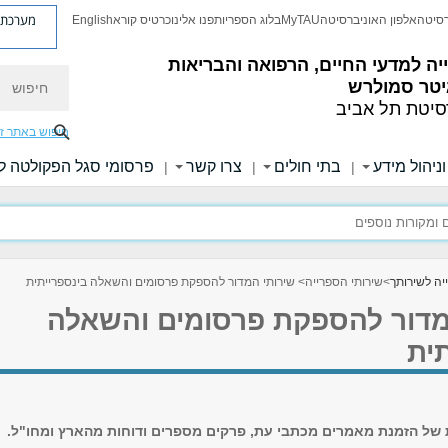
מערכת פ
רסיטה
אלפון האוניברסיטה
MyTAU
בלוג הספריות
פנו אלינו
כרטיס קורא
English
ה למדעי החיים, הרפואה והבריאות
חיפוש
יטר סמולרש
סיטת תל אביב
חיפוש באתר ז
ניהול מידע
בתי חולים
צרו קשר
פרסומי סגל הפקולטה ל
|
|
|
יה לשירותך
>
שירותי הספרייה
> שירותי המדור להספקת פרסומים והשאלה בינספרייתית
מדור להספקת פרסומים והשאלה
ית
 של הזמנת מאמרים מכתבי עת, פרקים מספרים ודוחות מהארץ ומחו"ל.