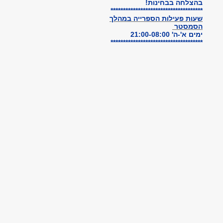
בהצלחה בבחינות!
*************************************
שעות פעילות הספרייה
במהלך
הסמסטר
ימים א'-ה' 21:00-08:00
*************************************