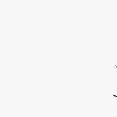
ה.
אל