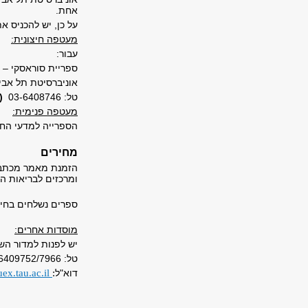
אחת.
על כן, יש להכניס 
מעטפה חיצונית:
עבור:
ספריית סוראסקי – 
אוניברסיטת תל אביב רח' חיי
טל: 03-6408746
(
מעטפה פנימית:
הספרייה למדעי החי
מחירים
הזמנת מאמר מכתב ע
ומרכזים לבריאות ה
ספרים נשלחים בחינ
מוסדות אחרים:
יש לפנות למדור הש
טל: 03-6409752/7966
דוא"ל
:
ex.tau.ac.il