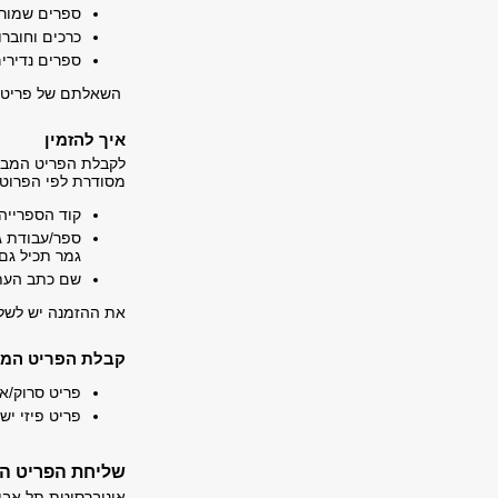
ספרים שמור
כרכים וחובר
ספרים נדירי
השאלתם של פריטים
איך להזמין
ל
קבלת הפריט המבוק
מסודרת לפי הפרוט 
קוד הספרייה ה
גמר תכיל גם
שם כתב העת + מס'
את ההזמנה יש לשלו
קבלת הפריט
המו
פריט סרוק/א
פריט פיזי י
שליחת הפריט הפי
אוניברסיטת תל אבי