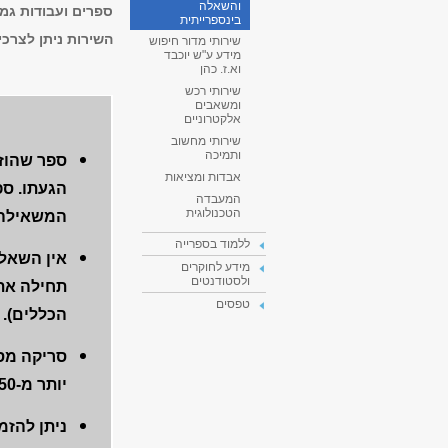
והשאלה
ספרים ועבודות גמר
בינספרייתית
השירות ניתן לצרכי
שירותי מדור חיפוש
מידע ע"ש יוכבד
וא.ז. כהן
שירותי רכש
ומשאבים
אלקטרוניים
שירותי מחשוב
ותמיכה
ספר שהוזמ
אבדות ומציאות
הגעתו. ספ
המעבדה
הטכנולוגית
המשאילה.
ללמוד בספרייה
אין השאלה
מידע לחוקרים
ולסטודנטים
תחילה את 
טפסים
הכללים).
יותר מ-50 עמודים.
ניתן להזמ