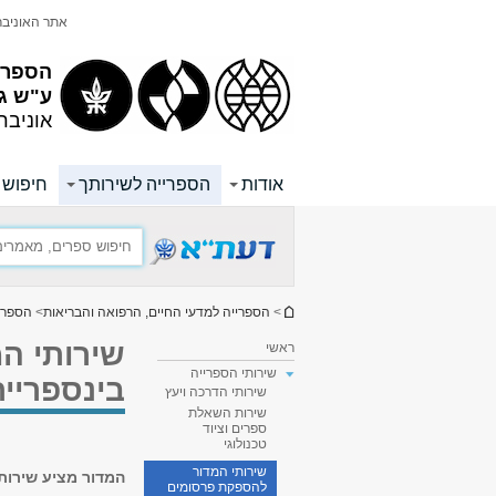
תוכן
תפריט
אתר האוניב
עליון
ראשי
הספריי
ע"ש ג
אוניבר
אודות
הספרייה לשירותך
חיפוש ו
הינך נמצא כאן
>
הספרייה למדעי החיים, הרפואה והבריאות
>
הספרי
שירותי ה
ראשי
שירותי הספרייה
בינספריית
שירותי הדרכה ויעץ
שירות השאלת
ספרים וציוד
טכנולוגי
שירותי המדור
המדור מציע שירות
להספקת פרסומים