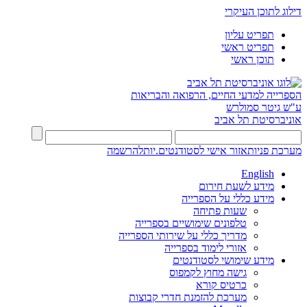
דילוג לתוכן העיקרי
תפריט עליון
תפריט ראשי
תוכן ראשי
הספרייה למדעי החיים, הרפואה והבריאות
ע"ש גיטר סמולרש
אוניברסיטת תל אביב
מערכת פניות
אזור אישי לסטודנטים.יות
להרשמה
English
מידע לשעת חירום
מידע כללי על הספרייה
שעות פתיחה
טלפונים שימושיים בספרייה
מדריך כללי על שירותי הספרייה
אזורי לימוד בספרייה
מידע שימושי לסטודנטים
גישה מחוץ לקמפוס
כרטיס קורא
מערכת להזמנת חדרי קבוצות