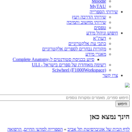
Moodle
MyTAU
שירותי הספרייה
שירותי הדרכה ויעץ
שירותי מחשוב ותמיכה
טפסים
חיפוש וניהול מידע
דעת"א
כתבי עת אלקטרוניים
מקורות נבחרים לספרים אלקטרוניים
מאגרי מידע
סיוע בכניסת סטודנטים ל-Complete Anatomy
רשימה מאוחדת של ספרים בישראל - ULI
Sciwheel (F1000Workspace)
צרו קשר
הינך נמצא כאן
לדף הבית של אוניברסיטת תל אביב
»
הספרייה למדעי החיים, הרפואה