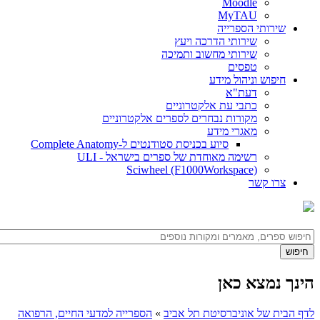
Moodle
MyTAU
שירותי הספרייה
שירותי הדרכה ויעץ
שירותי מחשוב ותמיכה
טפסים
חיפוש וניהול מידע
דעת"א
כתבי עת אלקטרוניים
מקורות נבחרים לספרים אלקטרוניים
מאגרי מידע
סיוע בכניסת סטודנטים ל-Complete Anatomy
רשימה מאוחדת של ספרים בישראל - ULI
Sciwheel (F1000Workspace)
צרו קשר
הינך נמצא כאן
לדף הבית של אוניברסיטת תל אביב
»
הספרייה למדעי החיים, הרפואה