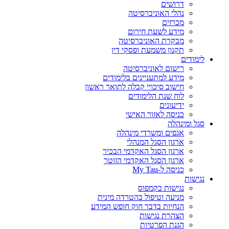
דרושים
נהלי האוניברסיטה
מכרזים
מידע לשעת חירום
מבקרת האוניברסיטה
תקנון משמעת ופסקי דין
לימודים
רישום לאוניברסיטה
מידע למתעניינים בלימודים
חישוב סיכויי קבלה לתואר ראשון
לוח שנת הלימודים
ידיעונים
כניסה לאזור האישי
סגל ומינהלה
אגפים ומשרדי מינהלה
ארגון הסגל המנהלי
ארגון הסגל האקדמי הבכיר
ארגון הסגל האקדמי הזוטר
כניסה ל-My Tau
נגישות
נגישות בקמפוס
מניעה וטיפול בהטרדה מינית
הנחיות בדבר חוק חופש המידע
הצהרת נגישות
הגנת הפרטיות