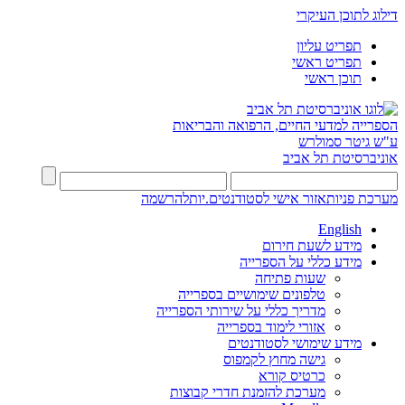
דילוג לתוכן העיקרי
תפריט עליון
תפריט ראשי
תוכן ראשי
הספרייה למדעי החיים, הרפואה והבריאות
ע"ש גיטר סמולרש
אוניברסיטת תל אביב
מערכת פניות
אזור אישי לסטודנטים.יות
להרשמה
English
מידע לשעת חירום
מידע כללי על הספרייה
שעות פתיחה
טלפונים שימושיים בספרייה
מדריך כללי על שירותי הספרייה
אזורי לימוד בספרייה
מידע שימושי לסטודנטים
גישה מחוץ לקמפוס
כרטיס קורא
מערכת להזמנת חדרי קבוצות