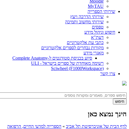
Moodle
MyTAU
שירותי הספרייה
שירותי הדרכה ויעץ
שירותי מחשוב ותמיכה
טפסים
חיפוש וניהול מידע
דעת"א
כתבי עת אלקטרוניים
מקורות נבחרים לספרים אלקטרוניים
מאגרי מידע
סיוע בכניסת סטודנטים ל-Complete Anatomy
רשימה מאוחדת של ספרים בישראל - ULI
Sciwheel (F1000Workspace)
צרו קשר
הינך נמצא כאן
לדף הבית של אוניברסיטת תל אביב
»
הספרייה למדעי החיים, הרפואה