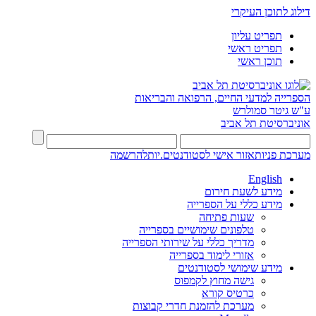
דילוג לתוכן העיקרי
תפריט עליון
תפריט ראשי
תוכן ראשי
הספרייה למדעי החיים, הרפואה והבריאות
ע"ש גיטר סמולרש
אוניברסיטת תל אביב
מערכת פניות
אזור אישי לסטודנטים.יות
להרשמה
English
מידע לשעת חירום
מידע כללי על הספרייה
שעות פתיחה
טלפונים שימושיים בספרייה
מדריך כללי על שירותי הספרייה
אזורי לימוד בספרייה
מידע שימושי לסטודנטים
גישה מחוץ לקמפוס
כרטיס קורא
מערכת להזמנת חדרי קבוצות