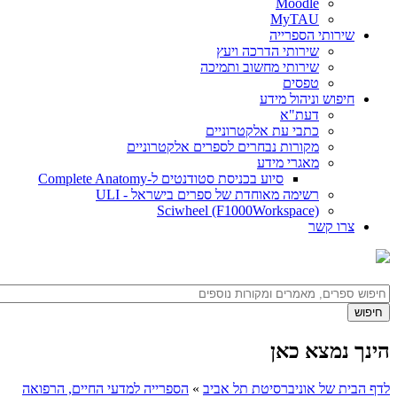
Moodle
MyTAU
שירותי הספרייה
שירותי הדרכה ויעץ
שירותי מחשוב ותמיכה
טפסים
חיפוש וניהול מידע
דעת"א
כתבי עת אלקטרוניים
מקורות נבחרים לספרים אלקטרוניים
מאגרי מידע
סיוע בכניסת סטודנטים ל-Complete Anatomy
רשימה מאוחדת של ספרים בישראל - ULI
Sciwheel (F1000Workspace)
צרו קשר
הינך נמצא כאן
לדף הבית של אוניברסיטת תל אביב
»
הספרייה למדעי החיים, הרפואה