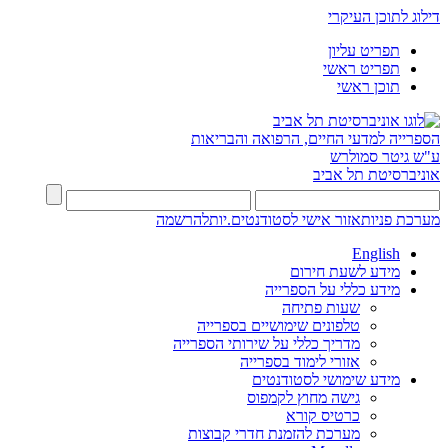
דילוג לתוכן העיקרי
תפריט עליון
תפריט ראשי
תוכן ראשי
הספרייה למדעי החיים, הרפואה והבריאות
ע"ש גיטר סמולרש
אוניברסיטת תל אביב
מערכת פניות
אזור אישי לסטודנטים.יות
להרשמה
English
מידע לשעת חירום
מידע כללי על הספרייה
שעות פתיחה
טלפונים שימושיים בספרייה
מדריך כללי על שירותי הספרייה
אזורי לימוד בספרייה
מידע שימושי לסטודנטים
גישה מחוץ לקמפוס
כרטיס קורא
מערכת להזמנת חדרי קבוצות